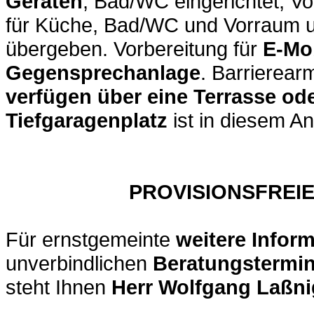
Geräten
, Bad/WC eingerichtet, V
für Küche, Bad/WC und Vorraum 
übergeben. Vorbereitung für
E-Mob
Gegensprechanlage
. Barrierea
verfügen über eine Terrasse ode
Tiefgaragenplatz
ist in diesem A
PROVISIONSFREIER 
Für ernstgemeinte
weitere Infor
unverbindlichen
Beratungstermi
steht Ihnen
Herr Wolfgang Laßni