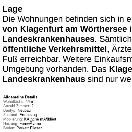
Lage
Die Wohnungen befinden sich in e
von Klagenfurt am Wörthersee
i
Landeskrankenhauses.
Sämtliche
öffentliche Verkehrsmittel
,
Ärzte
Fuß erreichbar. Weitere Einkaufsmö
Umgebung vorhanden. Das
Klage
Landeskrankenhaus
sind nur we
Allgemeine Details
Wohnfläche:
44m²
Anzahl Zimmer:
2
Bautyp:
Neubau
Zustand:
Erstbezug
Möblierung:
KÃ¼che mÃ¶bliert
Heizung:
FernwÃ¤rme
Böden:
Parkett Fliesen